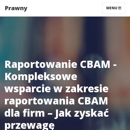
Prawny
MENU
Raportowanie CBAM -
Kompleksowe
wsparcie w zakresie
raportowania CBAM
dla firm – Jak zyskać
przewagę