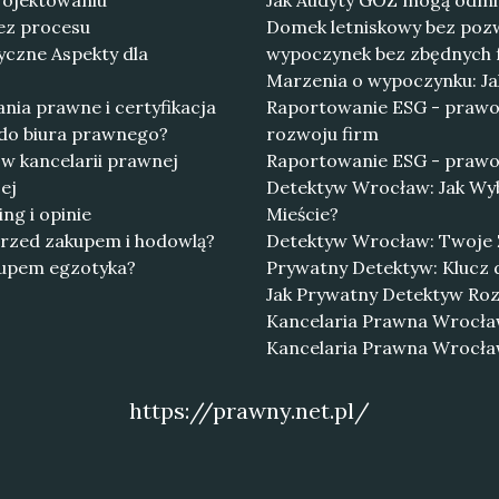
projektowaniu
Jak Audyty GOZ mogą odmie
bez procesu
Domek letniskowy bez poz
yczne Aspekty dla
wypoczynek bez zbędnych 
Marzenia o wypoczynku: J
ia prawne i certyfikacja
Raportowanie ESG - prawo
y do biura prawnego?
rozwoju firm
 w kancelarii prawnej
Raportowanie ESG - prawo 
ej
Detektyw Wrocław: Jak Wy
ng i opinie
Mieście?
przed zakupem i hodowlą?
Detektyw Wrocław: Twoje 
akupem egzotyka?
Prywatny Detektyw: Klucz
Jak Prywatny Detektyw Roz
Kancelaria Prawna Wrocław
Kancelaria Prawna Wrocła
https://prawny.net.pl/