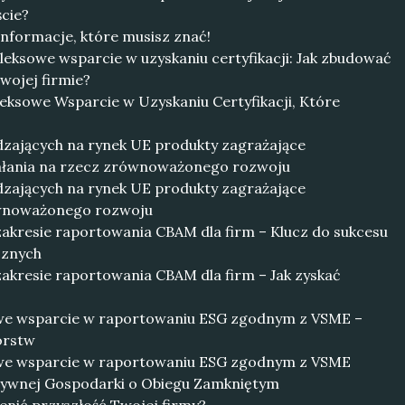
cie?
nformacje, które musisz znać!
leksowe wsparcie w uzyskaniu certyfikacji: Jak zbudować
ojej firmie?
eksowe Wsparcie w Uzyskaniu Certyfikacji, Które
zających na rynek UE produkty zagrażające
iałania na rzecz zrównoważonego rozwoju
zających na rynek UE produkty zagrażające
ównoważonego rozwoju
kresie raportowania CBAM dla firm – Klucz do sukcesu
cznych
kresie raportowania CBAM dla firm – Jak zyskać
we wsparcie w raportowaniu ESG zgodnym z VSME –
orstw
we wsparcie w raportowaniu ESG zgodnym z VSME
tywnej Gospodarki o Obiegu Zamkniętym