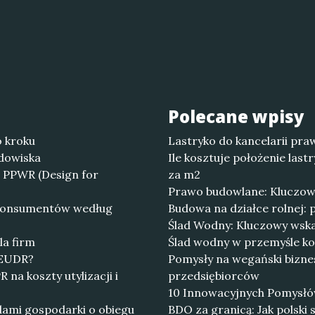
Polecane wpisy
o kroku
Lastryko do kancelarii pr
odowiska
Ile kosztuje położenie last
 PPWR (Design for
za m2
Prawo budowlane: Kluczowe
a konsumentów według
Budowa na działce rolnej: 
Ślad Wodny: Kluczowy wsk
la firm
Ślad wodny w przemyśle ko
 EUDR?
Pomysły na wegański bizne
na koszty utylizacji i
przedsiębiorców
10 Innowacyjnych Pomysłów
ami gospodarki o obiegu
BDO za granicą: Jak polsk