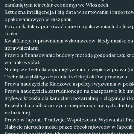
zamkniętym (circular economy) we Włoszech
Sztuczna inteligencja i big data w sortowaniu i raport
opakowaniowych w Hiszpanii
Poradnik: Jak raportować dane o opakowaniach do hiszp
kroku
Kwalifikacje i uprawnienia wykonawców: kiedy musisz z
uprawnieniami
Prawo a finansowanie budowy metodą gospodarczą: kre
warunki wypłat
Najlepsze techniki zapamiętywania przepisów prawa (mn
Techniki szybkiego czytania i selekcji aktów prawnych
Prawa nauczyciela: Kluczowe aspekty i wyzwania w polsk
Prawa nauczyciela zatrudnionego na zastępstwo lub u
Stylowe krzesła dla kancelarii notarialnej – elegancja i
Krzesła dla osób starszych i niepełnosprawnych: dostęp
notarialnej
Prawo w Japonii: Tradycje, Współczesne Wyzwania i Pr
Nabycie nieruchomości przez obcokrajowców w Japonii: 