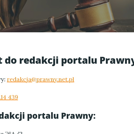
 do redakcji portalu Prawn
wy:
redakcja@prawny.net.pl
214 439
dakcji portalu Prawny:
ka 76A/2