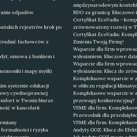
międzynarodowym kontekś
owaniu odpadów
BDO za granicą: Kluczowe i
Certyfikat EcoVadis - komp
ańskich rejestrów krok po
zrównoważony rozwój w Tw
Certyfikat EcoVadis: Kompl
atrudnić fachowców z
Zmienia Twoją Firmę!
Wsparcie dla firm wprowad
dyt, umowa z bankiem i
wylesianiem: Kluczowe dz
Wsparcie dla firm wprowad
emoniki i mapy myśli)
wylesianiem: Klucz do zr
Kompleksowe wsparcie w za
im systemie edukacji
w obliczu regulacji klimaty
mowy cywilnoprawnej
Kompleksowe wsparcie w za
 komfort w Twoim biurze
przewagę konkurencyjną?
ność w kancelarii
VSME dla firm: Komplekso
Przewodnik dla przedsiębi
zemiany
VSME dla firm: Komplekso
formalności i ryzyka
Audyty GOZ: Klucz do Efek