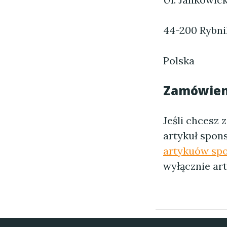
44-200 Rybni
Polska
Zamówieni
Jeśli chcesz
artykuł spon
artykuów sp
wyłącznie ar