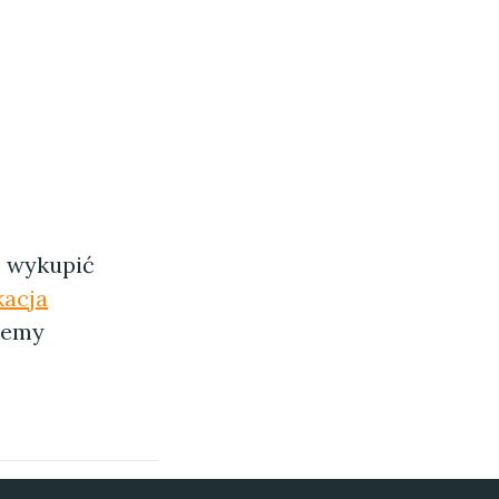
z wykupić
kacja
ujemy