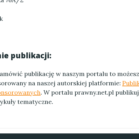
k
e publikacji:
 zamówić publikację w naszym portalu to możes
sorowany na naszej autorskiej platformie:
Publi
onsorowanych
. W portalu prawny.net.pl publik
tykuły tematyczne.