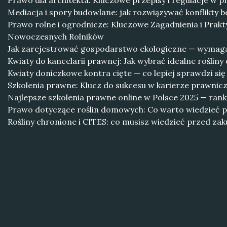
Prawo dla architekta: Kluczowe przepisy i regulacje w 
Mediacja i spory budowlane: jak rozwiązywać konflikty 
Prawo rolne i ogrodnicze: Kluczowe Zagadnienia i Prakt
Nowoczesnych Rolników
Jak zarejestrować gospodarstwo ekologiczne — wymagan
Kwiaty do kancelarii prawnej: Jak wybrać idealne roślin
Kwiaty doniczkowe kontra cięte — co lepiej sprawdzi się
Szkolenia prawne: Klucz do sukcesu w karierze prawnicz
Najlepsze szkolenia prawne online w Polsce 2025 — ranki
Prawo dotyczące roślin domowych: Co warto wiedzieć 
Rośliny chronione i CITES: co musisz wiedzieć przed z